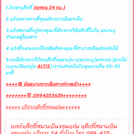
1.โทรหาแท็กซี่
(ตลอด 24 ชม.)
2.แจ้งปลายทางที่คุณต้องการเดินทางไป
3.แจ้งสถานที่อยู่ของคุณ ที่ต้องการให้แท๊กซี่ไปรับ และระบุ
จำนวนผู้โดยสาร
4.แจ้งชื่อและเบอร์โทรศัพท์ของคุณ ที่สามารถติดต่อกลับได้
5.กรณีต้องการใช้รถแท็กซี่เฉพาะรุ่น กรุณาระบุรุ่นของรถ (หากไม่
ระบุจะเป็นรถรุ่น
ALTIS
) เราจะส่งรถไปรับคุณภายใน 20-30
นาที
++++📆 นัดหมายการเดินทางล่วงหน้า++++
+++++++🚖.0994253629++++++++
+++++ บริการแท็กซี่ขอนแก่น++++++
เบอร์แท็กซี่สนามบินขอนแก่น แท็กซี่สนามบิน
ขอนแก่น บริการ 24 ชั่วโมง โทร.099-425-