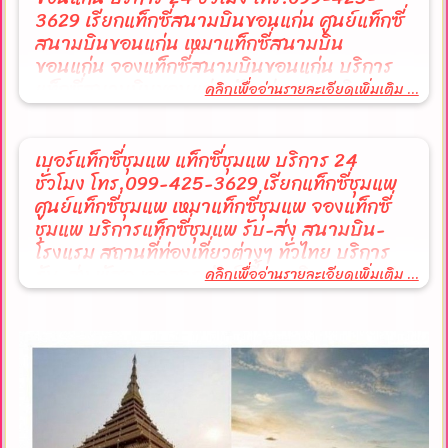
3629 เรียกแท็กซี่สนามบินขอนแก่น ศูนย์แท็กซี่
สนามบินขอนแก่น เหมาแท็กซี่สนามบิน
ขอนแก่น จองแท็กซี่สนามบินขอนแก่น บริการ
แท็กซี่สนามบินขอนแก่น รับ-ส่ง สนามบิน-
คลิกเพื่ออ่านรายละเอียดเพิ่มเติม ...
โรงแรม สถานที่ท่องเที่ยวต่างๆ ทั่วไทย บริการ
รับ-ส่ง พัสดุ เอกสาร สัตว์เลี้ยง บริการเหมา ทำ
ทัวร์ ทั่วไทย สะดวก รวดเร็ว ปลอดภัย บริการ
เบอร์แท็กซี่ชุมแพ แท็กซี่ชุมแพ บริการ 24
ด้วยความเต็มใจโดยทีมงานมืออาชีพ
ชั่วโมง โทร.099-425-3629 เรียกแท็กซี่ชุมแพ
ศูนย์แท็กซี่ชุมแพ เหมาแท็กซี่ชุมแพ จองแท็กซี่
ชุมแพ บริการแท็กซี่ชุมแพ รับ-ส่ง สนามบิน-
โรงแรม สถานที่ท่องเที่ยวต่างๆ ทั่วไทย บริการ
รับ-ส่ง พัสดุ เอกสาร สัตว์เลี้ยง บริการเหมา ทำ
คลิกเพื่ออ่านรายละเอียดเพิ่มเติม ...
ทัวร์ ทั่วไทย สะดวก รวดเร็ว ปลอดภัย บริการ
ด้วยความจริงใจ โดยทีมงานมืออาชีพ