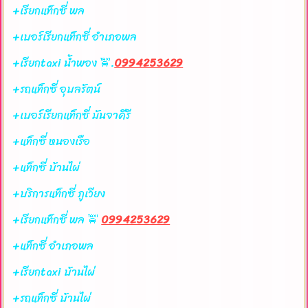
+เรียกแท็กซี่ พล
+เบอร์เรียกแท็กซี่ อำเภอพล
+เรียกtaxi น้ำพอง 🚖.
0994253629
+รถแท็กซี่ อุบลรัตน์
+เบอร์เรียกแท็กซี่ มันจาคีรี
+แท็กซี่ หนองเรือ
+แท็กซี่ บ้านไผ่
+บริการแท็กซี่ ภูเวียง
+เรียกแท็กซี่ พล 🚖
0994253629
+แท็กซี่ อำเภอพล
+เรียกtaxi บ้านไผ่
+รถแท็กซี่ บ้านไผ่