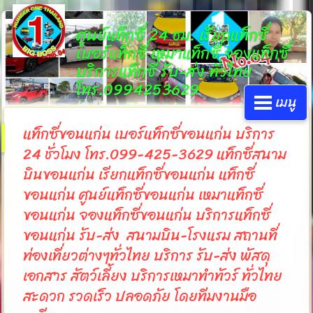
ศูนย์แท็กซี่ 24 ชม. เรียกแท็กซี่
เบอร์แท็กซี่ เหมาแท็กซี่ จองแท็กซี่
บริการแท็กซี่ รับ-ส่ง ทั่วไทย
โทร.0994253629
เมนู
https://www.taxi-service-
thailand-01.com
แท็กซี่ขอนแก่น เบอร์แท็กซี่ขอนแก่น บริการ
24 ชั่วโมง โทร.099-425-3629 แท็กซี่สนาม
บินขอนแก่น เรียกแท็กซี่ขอนแก่น แท็กซี่
ขอนแก่น ศูนย์แท็กซี่ขอนแก่น เหมาแท็กซี่
ขอนแก่น จองแท็กซี่ขอนแก่น บริการแท็กซี่
ขอนแก่น รับ-ส่ง สนามบิน-โรงแรม สถานที่
ท่องเที่ยวต่างๆทั่วไทย บริการ รับ-ส่ง พัสดุ
เอกสาร สัตว์เลี้ยง บริการเหมาทำทัวร์ ทั่วไทย
สะดวก รวดเร็ว ปลอดภัย โดยทีมงานมือ