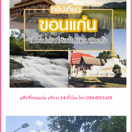
แท็กซี่ขอนแก่น บริการ 24.ชั่วโมง โทร.0994253629