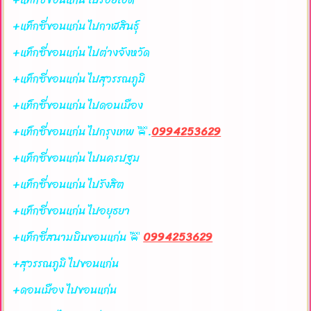
+แท็กซี่ขอนแก่น ไปกาฬสินธุ์
+แท็กซี่ขอนแก่น ไปต่างจังหวัด
+แท็กซี่ขอนแก่น ไปสุวรรณภูมิ
+แท็กซี่ขอนแก่น ไปดอนเมือง
+แท็กซี่ขอนแก่น ไปกรุงเทพ 🚖.
0994253629
+แท็กซี่ขอนแก่น ไปนครปฐม
+แท็กซี่ขอนแก่น ไปรังสิต
+แท็กซี่ขอนแก่น ไปอยุธยา
+แท็กซี่สนามบินขอนแก่น 🚖
0994253629
+สุวรรณภูมิ ไปขอนแก่น
+ดอนเมือง ไปขอนแก่น