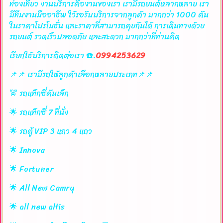
ท่องเที่ยว งานบริการคืองานของเรา เรามีรถยนต์หลากหลาย เรา
มีทีมงานมืออาชีพ ใว้รอรับบริการจากลูกค้า มากกว่า 1000 คัน
ในราคาโปรโมชั่น และราคาที่สามารถคุยกันได้ การเดินทางด้วย
รถยนต์ รวดเร็วปลอดภัย และสะดวก มากกว่าที่ท่านคิด
เรียกใช้บริการติดต่อเรา ☎️.
0994253629
📌📌 เรามีรถให้ลูกค้าเลือกหลายประเภท📌📌
🚖 รถแท็กซี่คันเล็ก
🌟 รถแท็กซี่ 7 ที่นั่ง
🌟 รถตู้ VIP 3 แถว 4 แถว
🌟 Innova
🌟 Fortuner
🌟 All New Camry
🌟 all new altis