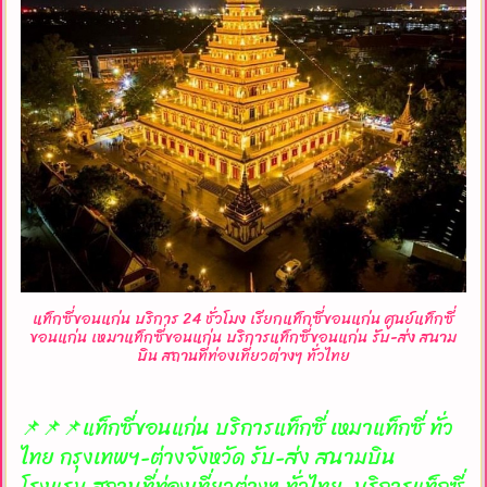
แท็กซี่ขอนแก่น บริการ 24 ชั่วโมง เรียกแท็กซี่ขอนแก่น ศูนย์แท็กซี่
ขอนแก่น เหมาแท็กซี่ขอนแก่น บริการแท็กซี่ขอนแก่น รับ-ส่ง สนาม
บิน สถานที่ท่องเที่ยวต่างๆ ทั่วไทย
📌📌📌แท็กซี่ขอนแก่น บริการแท็กซี่ เหมาแท็กซี่ ทั่ว
ไทย กรุงเทพฯ-ต่างจังหวัด รับ-ส่ง สนามบิน
โรงแรม สถานที่ท่องเที่ยวต่างๆ ทั่วไทย บริการแท็กซี่