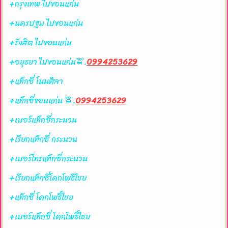
+กรุงเทพ ไปขอนแก่น
+นครปฐม ไปขอนแก่น
+รังสิต ไปขอนแก่น
+อยุธยา ไปขอนแก่น🚖.
0994253629
+แท็กซี่ โนนศิลา
+แท็กซี่ขอนแก่น 🚖.
0994253629
+เบอร์แท็กซี่กระนวน
+เรียกแท็กซี่ กระนวน
+เบอร์โทรแท็กซี่กระนวน
+เรียกแท็กซี่โคกโพธิไชย
+แท็กซี่ โคกโพธิ์ไชย
+เบอร์แท็กซี่ โคกโพธิ์ไชย